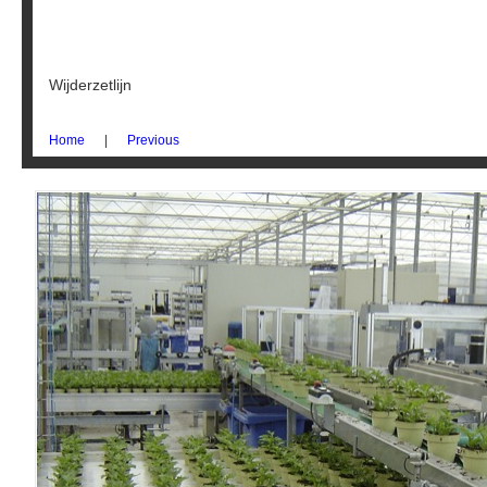
Foto's gerealiseerde projecte
Wijderzetlijn
Home
|
Previous